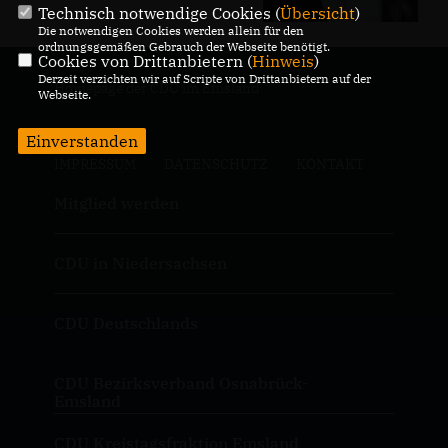
Technisch notwendige Cookies (
Übersicht
)
Die notwendigen Cookies werden allein für den
ordnungsgemäßen Gebrauch der Webseite benötigt.
Cookies von Drittanbietern (
Hinweis
)
Derzeit verzichten wir auf Scripte von Drittanbietern auf der
Homepage der CDU im Emsland
Webseite.
Einverstanden
IMPRESSUM
DATENSCHUTZ
KONTAKT
Mitglied werden
CDU in Niedersachsen
CDU Deutschlands
CDU Bezirksverband Osnabrück-
Emsland
CDU Kreistagsfraktion Emsland