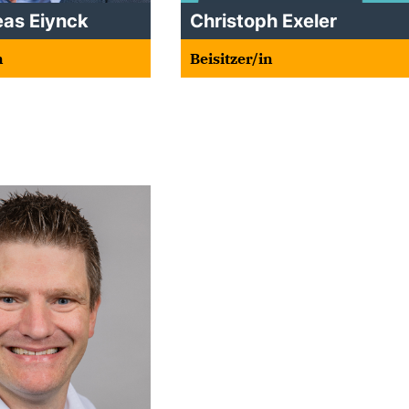
eas Eiynck
Christoph Exeler
n
Beisitzer/in