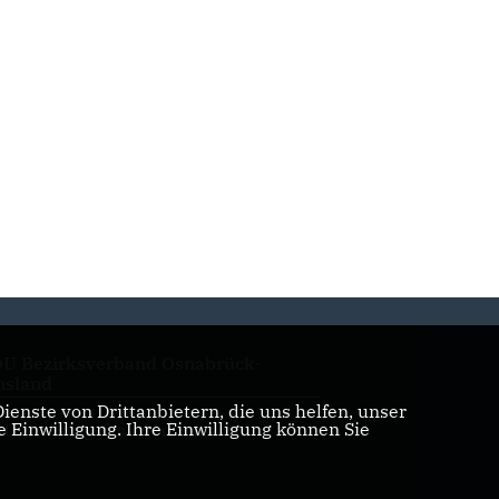
U Bezirksverband Osnabrück-
sland
enste von Drittanbietern, die uns helfen, unser
Einwilligung. Ihre Einwilligung können Sie
U Kreistagsfraktion Emsland