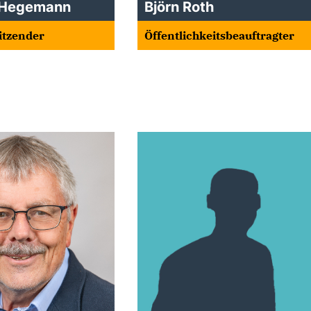
 Hegemann
Björn Roth
sitzender
Öffentlichkeitsbeauftragter