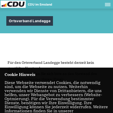
CDU im Emsland
Ortsverband Landegge
Für den Ortsverband Landegge besteht derzeit kein
gewählter Vorstand.
Bei Fragen wenden Sie sich bitte an den Vorstand des
Cookie Hinweis
CDU Stadtvebandes Haren (Ems):
Diese Webseite verwendet Cookies, die notwendig
sind, um die Webseite zu nutzen. Weiterhin
verwenden wir Dienste von Drittanbietern, die uns
E-Mail: info@cdu-haren.de
helfen, unser Webangebot zu verbessern (Website-
Optmierung). Für die Verwendung bestimmter
Dienste, benötigen wir Ihre Einwilligung. Ihre
Einwilligung können Sie jederzeit widerrufen. Weitere
Informationen finden Sie in unserer