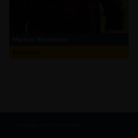
Markus Wichmann
Beisitzer/in
Homepage der CDU im Emsland