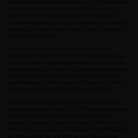
Bundeslandwirtschaftsministerin im Jahr 2001 maßgeblich
zu Nachteilen für die Landwirtschaft in Deutschland
geführt, meinte der Landespolitiker. Unter den 54 CDU-
Fraktionsmitgliedern gebe es 12 Landwirte, sagte Hillmer.
Das zeige, dass keine andere Partei als die CDU näher bei
der Landwirtschaft stehe.
Sicherlich müsse auf „starke Umwälzungen“ in der
Landwirtschaft reagiert werden. Die CDU beabsichtige bei
einer eventuellen Regierungsübernahme im Land dies im
Gespräch mit der Landwirtschaft und den entsprechenden
Verbänden zu tun. Jörg Hillmer ist selbst gelernter Land-
und Betriebswirt. Der Vater von vier Kinder ist seit 2003 im
niedersächsischen Landtag und kommt aus Uelzen.
Landwirt Josef Cordes gab einen Überblick über seinen
landwirtschaftlichen Betrieb. Mit 570 Milchkühen würden in
Haselünne-Flechum 6 Millionen Liter Milch jährlich
produziert, erklärte Cordes. Seit dem Jahr 2009 steht dem
Betrieb dafür ein moderner Boxenlaufstall zur Verfügung.
Der Betrieb wurde im Jahr 2012 um eine Biogasanlage