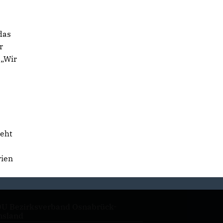
das
r
 „Wir
geht
rien
U Bezirksverband Osnabrück-
sland