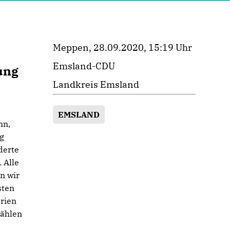
Meppen, 28.09.2020, 15:19 Uhr
Emsland-CDU
ung
Landkreis Emsland
EMSLAND
nn,
g
derte
 Alle
n wir
sten
rien
zählen