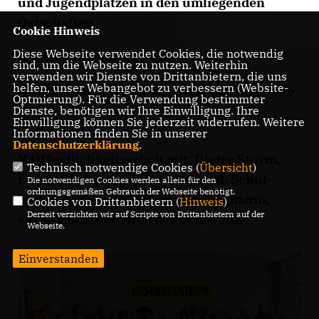
und Jugendplätzen in den umliegenden
Ortschaften
Cookie Hinweis
Diese Webseite verwendet Cookies, die notwendig
❌ neues Jugendzentrum
sind, um die Webseite zu nutzen. Weiterhin
verwenden wir Dienste von Drittanbietern, die uns
helfen, unser Webangebot zu verbessern (Website-
❌ Orts- und Vereinsübergreifende Angebote
Optmierung). Für die Verwendung bestimmter
Dienste, benötigen wir Ihre Einwilligung. Ihre
Einwilligung können Sie jederzeit widerrufen. Weitere
❌ ÖPNV
Informationen finden Sie in unserer
Datenschutzerklärung
.
❌ Öffentlichkeitsarbeit mit: Dieter Sturm,
Technisch notwendige Cookies (
Übersicht
)
Erster Stadtrat, Günther Krüssel, Schul-
Die notwendigen Cookies werden allein für den
ordnungsgemäßen Gebrauch der Webseite benötigt.
Sozialarbeiter und Hermann Bergmann,
Cookies von Drittanbietern (
Hinweis
)
Derzeit verzichten wir auf Scripte von Drittanbietern auf der
ehrenamtlicher Mitarbeiter des JuZ
Webseite.
Einverstanden