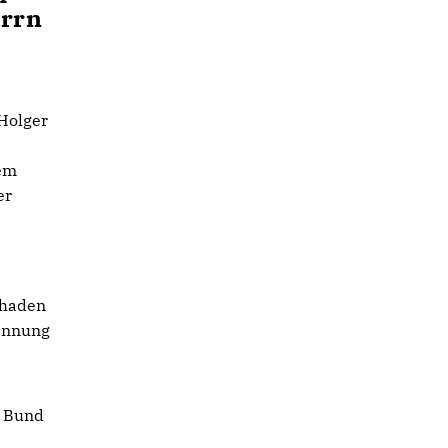
errn
 Holger
dem
er
chaden
kennung
s Bund