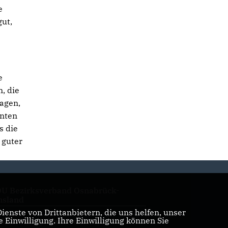
e
ut,
e
, die
agen,
hnten
s die
 guter
U Bezirksverband Osnabrück-
sland
enste von Drittanbietern, die uns helfen, unser
Einwilligung. Ihre Einwilligung können Sie
U Kreistagsfraktion Emsland