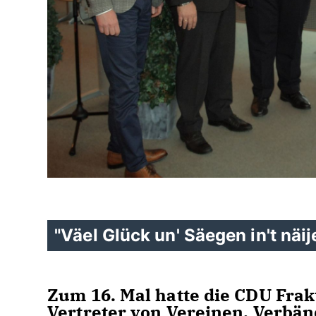
"Väel Glück un' Säegen in't näije
Zum 16. Mal hatte die CDU Frak
Vertreter von Vereinen, Verbä