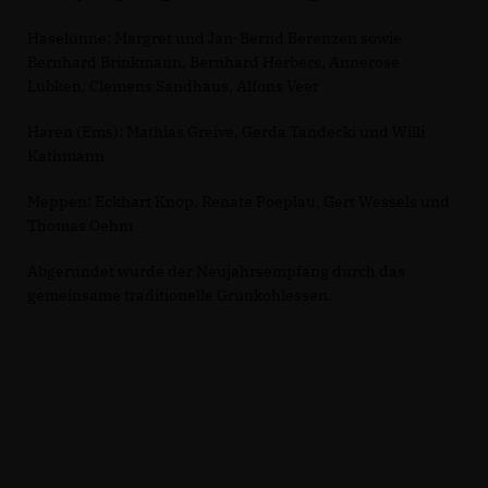
Haselünne: Margret und Jan-Bernd Berenzen sowie
Bernhard Brinkmann, Bernhard Herbers, Annerose
Lübken, Clemens Sandhaus, Alfons Veer
Haren (Ems): Mathias Greive, Gerda Tandecki und Willi
Kathmann
Meppen: Eckhart Knop, Renate Poeplau, Gert Wessels und
Thomas Oehm
Abgerundet wurde der Neujahrsempfang durch das
gemeinsame traditionelle Grünkohlessen.