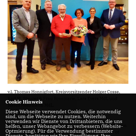
v.l. Thomas Honnigfort, Kreisvorsitzender Holger Cosse,
Karl W. Steurer & Frau Rosemarie, Lara Evers MdL und
Cookie Hinweis
Marco Mohrmann MdL.
Diese Webseite verwendet Cookies, die notwendig
sind, um die Webseite zu nutzen. Weiterhin
verwenden wir Dienste von Drittanbietern, die uns
Eröffnet wurde die Veranstaltung mit einem begeisternden
helfen, unser Webangebot zu verbessern (Website-
Optmierung). Für die Verwendung bestimmter
Auftritt der Tänzerinnen der Tanzformation "The Arc of
Dienste, benötigen wir Ihre Einwilligung. Ihre