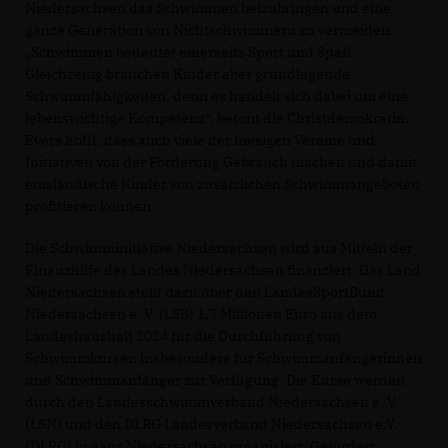
Niedersachsen das Schwimmen beizubringen und eine
ganze Generation von Nichtschwimmern zu vermeiden.
Schwimmen bedeutet einerseits Sport und Spaß.
Gleichzeitig brauchen Kinder aber grundlegende
Schwimmfähigkeiten, denn es handelt sich dabei um eine
lebenswichtige Kompetenz“, betont die Christdemokratin.
Evers hofft, dass auch viele der hiesigen Vereine und
Initiativen von der Förderung Gebrauch machen und damit
emsländische Kinder von zusätzlichen Schwimmangeboten
profitieren können.
Die Schwimminitiative Niedersachsen wird aus Mitteln der
Finanzhilfe des Landes Niedersachsen finanziert. Das Land
Niedersachsen stellt dazu über den LandesSportBund
Niedersachsen e. V. (LSB) 1,7 Millionen Euro aus dem
Landeshaushalt 2024 für die Durchführung von
Schwimmkursen insbesondere für Schwimmanfängerinnen
und Schwimmanfänger zur Verfügung. Die Kurse werden
durch den Landesschwimmverband Niedersachsen e. V.
(LSN) und den DLRG Landesverband Niedersachsen e.V.
(DLRG) in ganz Niedersachsen organisiert. Gefördert