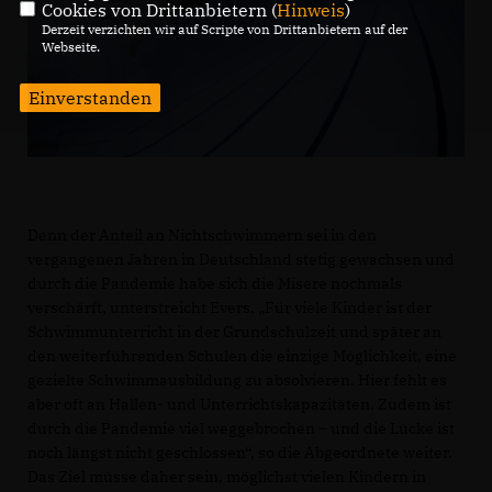
Cookies von Drittanbietern (
Hinweis
)
Derzeit verzichten wir auf Scripte von Drittanbietern auf der
Webseite.
Einverstanden
Denn der Anteil an Nichtschwimmern sei in den
vergangenen Jahren in Deutschland stetig gewachsen und
durch die Pandemie habe sich die Misere nochmals
verschärft, unterstreicht Evers. „Für viele Kinder ist der
Schwimmunterricht in der Grundschulzeit und später an
den weiterführenden Schulen die einzige Möglichkeit, eine
gezielte Schwimmausbildung zu absolvieren. Hier fehlt es
aber oft an Hallen- und Unterrichtskapazitäten. Zudem ist
durch die Pandemie viel weggebrochen – und die Lücke ist
noch längst nicht geschlossen“, so die Abgeordnete weiter.
Das Ziel müsse daher sein, möglichst vielen Kindern in