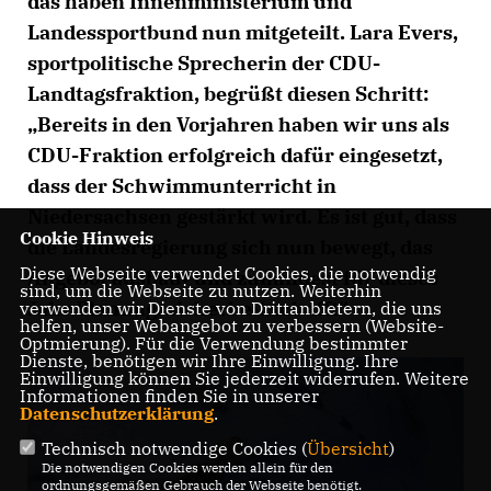
das haben Innenministerium und
Landessportbund nun mitgeteilt. Lara Evers,
sportpolitische Sprecherin der CDU-
Landtagsfraktion, begrüßt diesen Schritt:
Bereits in den Vorjahren haben wir uns als
CDU-Fraktion erfolgreich dafür eingesetzt,
dass der Schwimmunterricht in
Niedersachsen gestärkt wird. Es ist gut, dass
Cookie Hinweis
die Landesregierung sich nun bewegt, das
Diese Webseite verwendet Cookies, die notwendig
Angebot ausbaut und zumindest für dieses
sind, um die Webseite zu nutzen. Weiterhin
Jahr Planungssicherheit schafft“.
verwenden wir Dienste von Drittanbietern, die uns
helfen, unser Webangebot zu verbessern (Website-
Optmierung). Für die Verwendung bestimmter
Dienste, benötigen wir Ihre Einwilligung. Ihre
Einwilligung können Sie jederzeit widerrufen. Weitere
Informationen finden Sie in unserer
Datenschutzerklärung
.
Technisch notwendige Cookies (
Übersicht
)
Die notwendigen Cookies werden allein für den
ordnungsgemäßen Gebrauch der Webseite benötigt.