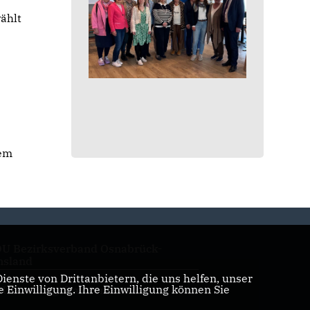
ählt
dem
U Bezirksverband Osnabrück-
sland
enste von Drittanbietern, die uns helfen, unser
Einwilligung. Ihre Einwilligung können Sie
U Kreistagsfraktion Emsland