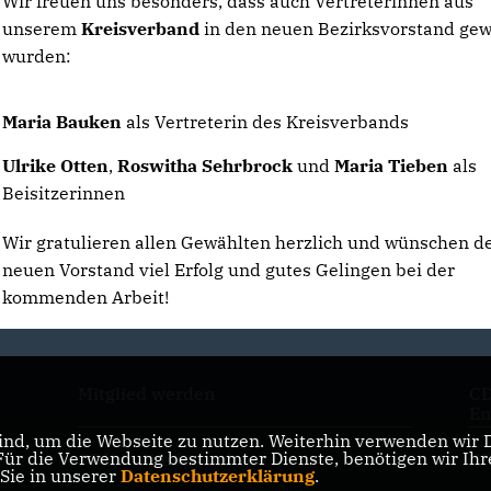
Wir freuen uns besonders, dass auch Vertreterinnen aus
unserem
Kreisverband
in den neuen Bezirksvorstand gew
wurden:
Maria Bauken
als Vertreterin des Kreisverbands
Ulrike Otten
,
Roswitha Sehrbrock
und
Maria Tieben
als
Beisitzerinnen
Wir gratulieren allen Gewählten herzlich und wünschen 
neuen Vorstand viel Erfolg und gutes Gelingen bei der
kommenden Arbeit!
Mitglied werden
CD
Em
nd, um die Webseite zu nutzen. Weiterhin verwenden wir Di
r die Verwendung bestimmter Dienste, benötigen wir Ihre 
CDU in Niedersachsen
CD
 Sie in unserer
Datenschutzerklärung
.