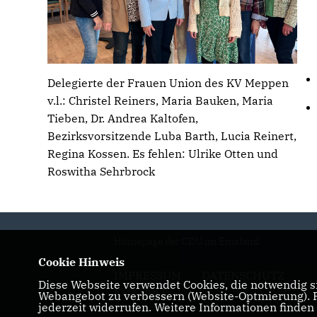
Delegierte der Frauen Union des KV Meppen
v.l.: Christel Reiners, Maria Bauken, Maria
Tieben, Dr. Andrea Kaltofen,
Bezirksvorsitzende Luba Barth, Lucia Reinert,
Regina Kossen. Es fehlen: Ulrike Otten und
Roswitha Sehrbrock
Homepage der CDU im Emsland
Cookie Hinweis
IMPRESSUM
DATENSCHUTZ
Diese Webseite verwendet Cookies, die notwendig si
KONTAKT
Webangebot zu verbessern (Website-Optmierung). Fü
jederzeit widerrufen. Weitere Informationen finden