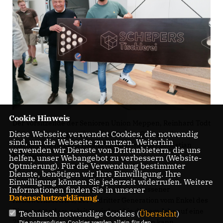
Cookie Hinweis
Der Vorsitzende der Senioren Union Meppen, Reinhard Todt
Diese Webseite verwendet Cookies, die notwendig
(links), besucht gemeinsam mit seiner Gruppe die
sind, um die Webseite zu nutzen. Weiterhin
Tischlerei Schepers. Rechts im Bild: Inhaber Sebastian
verwenden wir Dienste von Drittanbietern, die uns
Schepers.
helfen, unser Webangebot zu verbessern (Website-
Optmierung). Für die Verwendung bestimmter
Dienste, benötigen wir Ihre Einwilligung. Ihre
Einwilligung können Sie jederzeit widerrufen. Weitere
Die Tischlerei Schepers ist ein alteingesessener
Informationen finden Sie in unserer
Datenschutzerklärung
.
Handwerksbetrieb, der in dritter Generation vom Enkel des
Firmengründers geleitet wird und in diesem Jahr auf eine
Technisch notwendige Cookies (
Übersicht
)
75 jährige Firmengeschichte zurückblicken kann.
Die notwendigen Cookies werden allein für den