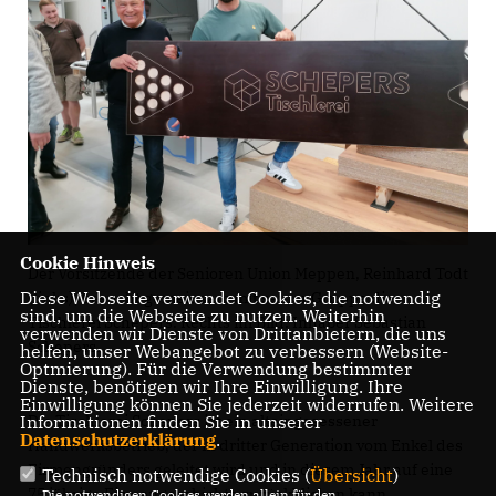
Cookie Hinweis
Der Vorsitzende der Senioren Union Meppen, Reinhard Todt
Diese Webseite verwendet Cookies, die notwendig
(links), besucht gemeinsam mit seiner Gruppe die
sind, um die Webseite zu nutzen. Weiterhin
Tischlerei Schepers. Rechts im Bild: Inhaber Sebastian
verwenden wir Dienste von Drittanbietern, die uns
Schepers.
helfen, unser Webangebot zu verbessern (Website-
Optmierung). Für die Verwendung bestimmter
Dienste, benötigen wir Ihre Einwilligung. Ihre
Einwilligung können Sie jederzeit widerrufen. Weitere
Die Tischlerei Schepers ist ein alteingesessener
Informationen finden Sie in unserer
Datenschutzerklärung
.
Handwerksbetrieb, der in dritter Generation vom Enkel des
Firmengründers geleitet wird und in diesem Jahr auf eine
Technisch notwendige Cookies (
Übersicht
)
75 jährige Firmengeschichte zurückblicken kann.
Die notwendigen Cookies werden allein für den