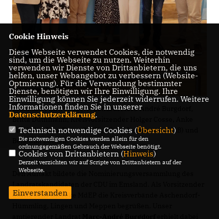
Cookie Hinweis
Diese Webseite verwendet Cookies, die notwendig
sind, um die Webseite zu nutzen. Weiterhin
verwenden wir Dienste von Drittanbietern, die uns
helfen, unser Webangebot zu verbessern (Website-
Optmierung). Für die Verwendung bestimmter
Dienste, benötigen wir Ihre Einwilligung. Ihre
Einwilligung können Sie jederzeit widerrufen. Weitere
Informationen finden Sie in unserer
von links: Petra Lübbers, Landrat Marc-André Burgdorf,
Datenschutzerklärung
.
Britta Düthmann, Kreisvorsitzender Holger Cosse, Anke
Technisch notwendige Cookies (
Übersicht
)
Trecksler, Lara Evers (MdL), Albert Stegemann (MdB) und
Die notwendigen Cookies werden allein für den
Benedikt Lücken.
ordnungsgemäßen Gebrauch der Webseite benötigt.
Cookies von Drittanbietern (
Hinweis
)
Derzeit verzichten wir auf Scripte von Drittanbietern auf der
Webseite.
Den Auftakt bildete die Nominierungsversammlung des
Landratskandidaten der CDU im Emsland. Als Vorsitzender
Einverstanden
durfte Jens Gieseke MdEP die Kreisverbände Aschendorf-
Hümmling, Lingen und Meppen begrüßen. Unser
amtierender Landrat
Marc-André Burgdorf
erhielt dabei