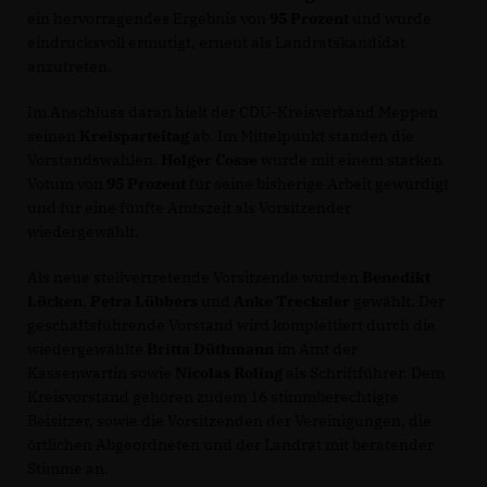
ein hervorragendes Ergebnis von
95 Prozent
und wurde
eindrucksvoll ermutigt, erneut als Landratskandidat
anzutreten.
Im Anschluss daran hielt der CDU-Kreisverband Meppen
seinen
Kreisparteitag
ab. Im Mittelpunkt standen die
Vorstandswahlen.
Holger Cosse
wurde mit einem starken
Votum von
95 Prozent
für seine bisherige Arbeit gewürdigt
und für eine fünfte Amtszeit als Vorsitzender
wiedergewählt.
Als neue stellvertretende Vorsitzende wurden
Benedikt
Lücken
,
Petra Lübbers
und
Anke Trecksler
gewählt. Der
geschäftsführende Vorstand wird komplettiert durch die
wiedergewählte
Britta Düthmann
im Amt der
Kassenwartin sowie
Nicolas Roling
als Schriftführer. Dem
Kreisvorstand gehören zudem 16 stimmberechtigte
Beisitzer, sowie die Vorsitzenden der Vereinigungen, die
örtlichen Abgeordneten und der Landrat mit beratender
Stimme an.