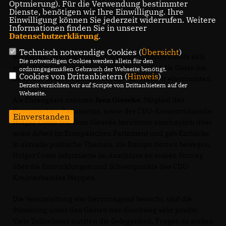
Optmierung). Für die Verwendung bestimmter
Dienste, benötigen wir Ihre Einwilligung. Ihre
Jens Gieseke MdEP berichtet über seine Arbeit im
Einwilligung können Sie jederzeit widerrufen. Weitere
Europäischen Parlament.
Informationen finden Sie in unserer
Datenschutzerklärung
.
Technisch notwendige Cookies (
Übersicht
)
Bei Kaffee, Tee, Kuchen und Schnittchen entwickelte sich
Die notwendigen Cookies werden allein für den
schnell eine angenehme Atmosphäre, in der die Gäste ins
ordnungsgemäßen Gebrauch der Webseite benötigt.
Cookies von Drittanbietern (
Hinweis
)
Gespräch kamen und sich auf die Adventszeit einstimmten.
Derzeit verzichten wir auf Scripte von Drittanbietern auf der
Webseite.
Als Ehrengäste nahmen
Jens Gieseke
, Mitglied des
Europäischen Parlaments, sowie der CDU-Kreisvorsitzende
Einverstanden
Holger Cosse
teil. Jens Gieseke berichtete anschaulich über
seine Arbeit im Europäischen Parlament und gab Einblicke
in aktuelle politische Themen, die Europa derzeit bewegen.
Holger Cosse informierte im Anschluss an seinen Vortrag
über die Entwicklungen und Schwerpunkte des CDU-
Kreisverbandes Meppen.
Die Veranstaltung war hervorragend besucht, und die
Stimmung unter den Gästen war durchweg sehr positiv.
Viele Teilnehmer nutzten die Gelegenheit, Fragen zu stellen