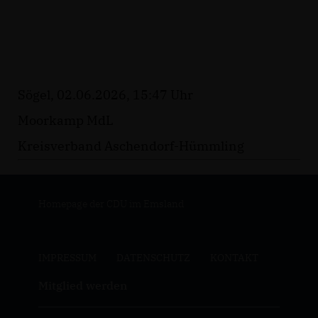
Sögel, 02.06.2026, 15:47 Uhr
Moorkamp MdL
Kreisverband Aschendorf-Hümmling
Homepage der CDU im Emsland
IMPRESSUM
DATENSCHUTZ
KONTAKT
Mitglied werden