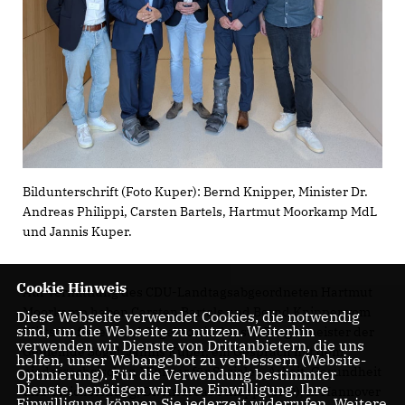
Bildunterschrift (Foto Kuper): Bernd Knipper, Minister Dr.
Andreas Philippi, Carsten Bartels, Hartmut Moorkamp MdL
und Jannis Kuper.
Cookie Hinweis
Auf Vermittlung des CDU-Landtagsabgeordneten Hartmut
Moorkamp haben Carsten Bartels und Bernd Knipper vom
Diese Webseite verwendet Cookies, die notwendig
sind, um die Webseite zu nutzen. Weiterhin
Wirtschaftsverband Sögel sowie der stv. Bürgermeister der
verwenden wir Dienste von Drittanbietern, die uns
Gemeinde Sögel, Jannis Kuper, ein Gespräch mit dem
helfen, unser Webangebot zu verbessern (Website-
niedersächsischen Minister für Soziales, Arbeit, Gesundheit
Optmierung). Für die Verwendung bestimmter
Dienste, benötigen wir Ihre Einwilligung. Ihre
und Gleichstellung, Dr. Andreas Philippi (SPD), in Hannover
Einwilligung können Sie jederzeit widerrufen. Weitere