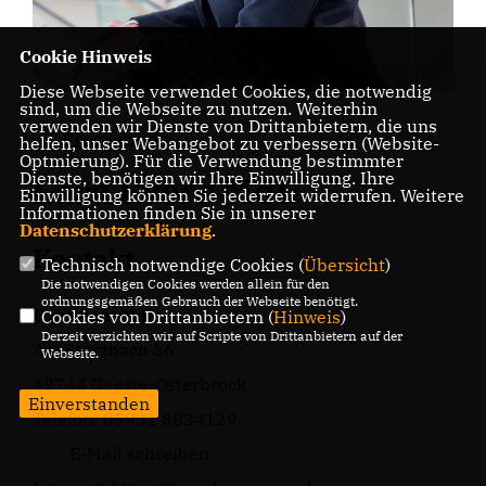
Cookie Hinweis
Diese Webseite verwendet Cookies, die notwendig
sind, um die Webseite zu nutzen. Weiterhin
verwenden wir Dienste von Drittanbietern, die uns
Pressebild
helfen, unser Webangebot zu verbessern (Website-
Optmierung). Für die Verwendung bestimmter
Dienste, benötigen wir Ihre Einwilligung. Ihre
Lara Evers MdL
Einwilligung können Sie jederzeit widerrufen. Weitere
Informationen finden Sie in unserer
Datenschutzerklärung
.
Kontakt
Technisch notwendige Cookies (
Übersicht
)
Die notwendigen Cookies werden allein für den
ordnungsgemäßen Gebrauch der Webseite benötigt.
Funktion: MdL
Cookies von Drittanbietern (
Hinweis
)
Derzeit verzichten wir auf Scripte von Drittanbietern auf der
Am Sturzbach 36
Webseite.
49744 Geeste-Osterbrock
Einverstanden
Telefon: 05931 8824129
E-Mail schreiben