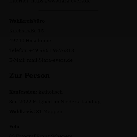
Internet:
https://www.lara-evers.de
Wahlkreisbüro
Kirchstraße 15
49740 Haselünne
Telefon: +49 5961 9576313
E-Mail: mail@lara-evers.de
Zur Person
Konfession:
katholisch
Seit 2022 Mitglied im Nieders. Landtag
Wahlkreis:
81 Meppen
Foto
(c) Fotograf Franz Schepers