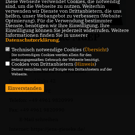
Diese Webseite verwendet Cookies, die notwendig
sind, um die Webseite zu nutzen. Weiterhin
verwenden wir Dienste von Drittanbietern, die uns
helfen, unser Webangebot zu verbessern (Website-
Optmierung). Für die Verwendung bestimmter
Dienste, benötigen wir Ihre Einwilligung. Ihre
Einwilligung können Sie jederzeit widerrufen. Weitere
Jens Gieseke MdEP
Informationen finden Sie in unserer
Datenschutzerklärung
.
Technisch notwendige Cookies (
Übersicht
)
Kontakt
Die notwendigen Cookies werden allein für den
ordnungsgemäßen Gebrauch der Webseite benötigt.
Cookies von Drittanbietern (
Hinweis
)
Derzeit verzichten wir auf Scripte von Drittanbietern auf der
Funktion: Emsland-Vorsitzender
Webseite.
Hauptkanal links 42
Einverstanden
26871 Papenburg
Telefon: +49 4961 9820999
Fax: +49 4961 9820990
E-Mail schreiben
Internet:
https://jens-gieseke.de/