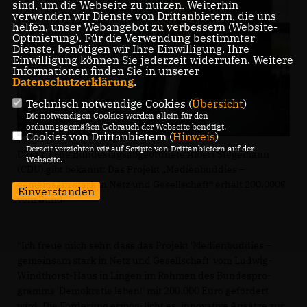
sind, um die Webseite zu nutzen. Weiterhin
verwenden wir Dienste von Drittanbietern, die uns
helfen, unser Webangebot zu verbessern (Website-
Optmierung). Für die Verwendung bestimmter
Dienste, benötigen wir Ihre Einwilligung. Ihre
Einwilligung können Sie jederzeit widerrufen. Weitere
Informationen finden Sie in unserer
Datenschutzerklärung
.
Technisch notwendige Cookies (
Übersicht
)
Die notwendigen Cookies werden allein für den
ordnungsgemäßen Gebrauch der Webseite benötigt.
Cookies von Drittanbietern (
Hinweis
)
Derzeit verzichten wir auf Scripte von Drittanbietern auf der
Der örtliche Bundestagsabgeordnete Albert Stegemann
Webseite.
(CDU) gibt bekannt: Das Projekt „Medienbuddies –
gemeinsam stark in Netz und Gesellschaft“ erhält 200.000
Einverstanden
vom Bund
"Ich freue mich sehr, dass das Projekt 'Medienbuddies –
gemeinsam stark in Netz und Gesellschaft' vom Ludwig-
Windthorst-Haus in Lingen im Rahmen des Bundespro-
gramms 'Demokratie leben!' mit 200.000 Euro gefördert
wird. Die Förderung ermög-licht es, innovative Ansätze zur