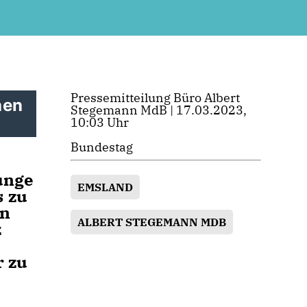
Pressemitteilung Büro Albert
hen
Stegemann MdB | 17.03.2023,
10:03 Uhr
Bundestag
unge
EMSLAND
s zu
en
ALBERT STEGEMANN MDB
z
r zu