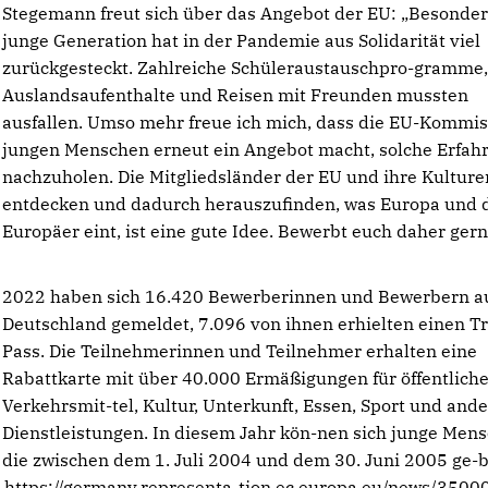
Stegemann freut sich über das Angebot der EU: „Besonder
junge Generation hat in der Pandemie aus Solidarität viel
zurückgesteckt. Zahlreiche Schüleraustauschpro-gramme
Auslandsaufenthalte und Reisen mit Freunden mussten
ausfallen. Umso mehr freue ich mich, dass die EU-Kommis
jungen Menschen erneut ein Angebot macht, solche Erfah
nachzuholen. Die Mitgliedsländer der EU und ihre Kulture
entdecken und dadurch herauszufinden, was Europa und 
Europäer eint, ist eine gute Idee. Bewerbt euch daher gern
2022 haben sich 16.420 Bewerberinnen und Bewerbern a
Deutschland gemeldet, 7.096 von ihnen erhielten einen Tr
Pass. Die Teilnehmerinnen und Teilnehmer erhalten eine
Rabattkarte mit über 40.000 Ermäßigungen für öffentlich
Verkehrsmit-tel, Kultur, Unterkunft, Essen, Sport und and
Dienstleistungen. In diesem Jahr kön-nen sich junge Men
die zwischen dem 1. Juli 2004 und dem 30. Juni 2005 ge-
r https://germany.representa-tion.ec.europa.eu/news/3500