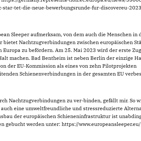
z-star-tet-die-neue-bewerbungsrunde-fur-discovereu-202
opean Sleeper aufmerksam, von dem auch die Menschen in 
er bietet Nachtzugverbindungen zwischen europäischen St
h Europa zu befördern. Am 25. Mai 2023 wird der erste Zu
alt machen. Bad Bentheim ist neben Berlin der einzige Hal
von der EU-Kommission als eines von zehn Pilotprojekten
eitenden Schienenverbindungen in der gesamten EU verbes
rch Nachtzugverbindungen zu ver-binden, gefällt mir. So w
n auch eine umweltfreundliche und stressreduzierte Altern
sbau der europäischen Schieneninfrastruktur ist unabdin
en gebucht werden unter: https://www.europeansleeper.eu/