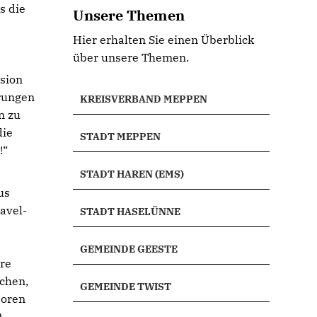
s die
Unsere Themen
Hier erhalten Sie einen Überblick
,
über unsere Themen.
sion
rungen
KREISVERBAND MEPPEN
n zu
die
STADT MEPPEN
!“
STADT HAREN (EMS)
us
avel-
STADT HASELÜNNE
e
GEMEINDE GEESTE
ere
schen,
GEMEINDE TWIST
boren
0-