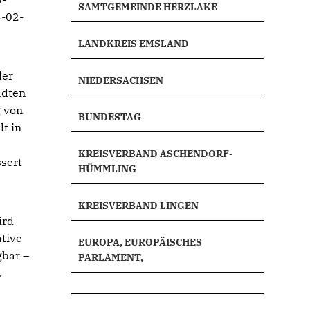
SAMTGEMEINDE HERZLAKE
3-02-
LANDKREIS EMSLAND
der
NIEDERSACHSEN
ädten
g von
BUNDESTAG
t in
KREISVERBAND ASCHENDORF-
sert
HÜMMLING
KREISVERBAND LINGEN
ird
ative
EUROPA, EUROPÄISCHES
gbar –
PARLAMENT,
.