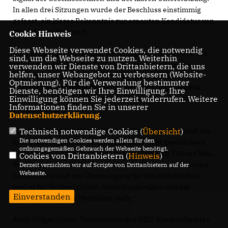
In allen drei Sitzungen wurde der Beschluss einstimmig
gefasst, ein klares Bekenntnis zur erneuten Kandidatur von
Marc-André Burgdorf.
Cookie Hinweis
Diese Webseite verwendet Cookies, die notwendig
Über diesen gemeinsamen Vorschlag entscheidet nun ein
sind, um die Webseite zu nutzen. Weiterhin
Mitgliederparteitag der CDU im Emsland am Samstag, 6.
verwenden wir Dienste von Drittanbietern, die uns
helfen, unser Webangebot zu verbessern (Website-
September 2025, um 10.00 Uhr im Saal Kamp in Meppen.
Optmierung). Für die Verwendung bestimmter
Dort wird sich Landrat Burgdorf allen Parteimitgliedern
Dienste, benötigen wir Ihre Einwilligung. Ihre
vorstellen und seine Ziele für die Zukunft des Landkreises
Einwilligung können Sie jederzeit widerrufen. Weitere
Informationen finden Sie in unserer
präsentieren.
Datenschutzerklärung
.
Die einstimmigen Voten aller drei Kreisvorstände sind ein
Technisch notwendige Cookies (
Übersicht
)
Die notwendigen Cookies werden allein für den
kraftvolles Signal: Die CDU im Emsland steht geschlossen
ordnungsgemäßen Gebrauch der Webseite benötigt.
hinter Marc-André Burgdorf“, betont Christian Fühner MdL,
Cookies von Drittanbietern (
Hinweis
)
Vorsitzender des CDU-Kreisverbandes Lingen. „Wir haben
Derzeit verzichten wir auf Scripte von Drittanbietern auf der
Webseite.
uns bewusst und mit Überzeugung für ihn entschieden,
weil er für Verlässlichkeit, Gestaltungswillen und ein
Einverstanden
offenes Ohr für die Menschen steht.“
Auch Holger Cosse, Vorsitzender des CDU-Kreisverbandes