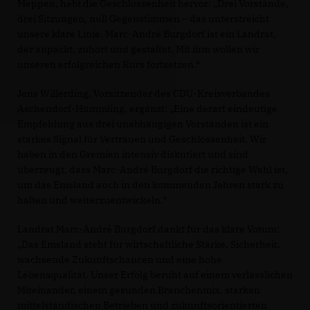
Meppen, hebt die Geschlossenheit hervor: „Drei Vorstände,
drei Sitzungen, null Gegenstimmen – das unterstreicht
unsere klare Linie. Marc-André Burgdorf ist ein Landrat,
der anpackt, zuhört und gestaltet. Mit ihm wollen wir
unseren erfolgreichen Kurs fortsetzen.“
Jens Willerding, Vorsitzender des CDU-Kreisverbandes
Aschendorf-Hümmling, ergänzt: „Eine derart eindeutige
Empfehlung aus drei unabhängigen Vorständen ist ein
starkes Signal für Vertrauen und Geschlossenheit. Wir
haben in den Gremien intensiv diskutiert und sind
überzeugt, dass Marc-André Burgdorf die richtige Wahl ist,
um das Emsland auch in den kommenden Jahren stark zu
halten und weiterzuentwickeln.“
Landrat Marc-André Burgdorf dankt für das klare Votum:
Das Emsland steht für wirtschaftliche Stärke, Sicherheit,
wachsende Zukunftschancen und eine hohe
Lebensqualität. Unser Erfolg beruht auf einem verlässlichen
Miteinander, einem gesunden Branchenmix, starken
mittelständischen Betrieben und zukunftsorientierten