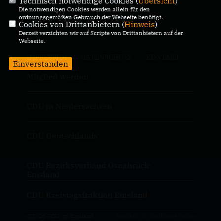
Technisch notwendige Cookies (
Übersicht
)
Die notwendigen Cookies werden allein für den
ordnungsgemäßen Gebrauch der Webseite benötigt.
Homepage der CDU im Emsland
Cookies von Drittanbietern (
Hinweis
)
Derzeit verzichten wir auf Scripte von Drittanbietern auf der
Webseite.
IMPRESSUM
DATENSCHUTZ
KONTAKT
Einverstanden
Mitglied werden
CDU in Niedersachsen
CDU Deutschlands
CDU Bezirksverband Osnabrück-
Emsland
CDU Kreistagsfraktion Emsland
@2026 CDU im Emsland
Realisation: Sharkness Media