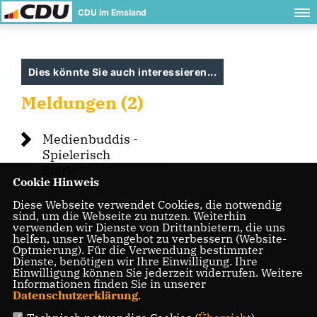
CDU im Emsland
Dies könnte Sie auch interessieren...
Meldungen (2)
Medienbuddis -
Spielerisch
Stark
Cookie Hinweis
Diese Webseite verwendet Cookies, die notwendig
Gitta
sind, um die Webseite zu nutzen. Weiterhin
Connemann
verwenden wir Dienste von Drittanbietern, die uns
MdB: Das
helfen, unser Webangebot zu verbessern (Website-
Optmierung). Für die Verwendung bestimmter
schwarze Sofa
Dienste, benötigen wir Ihre Einwilligung. Ihre
mit Olaf Thon
Einwilligung können Sie jederzeit widerrufen. Weitere
Informationen finden Sie in unserer
Datenschutzerklärung
.