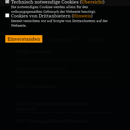
Technisch notwendige Cookies (
Übersicht
)
Die notwendigen Cookies werden allein für den
ordnungsgemäßen Gebrauch der Webseite benötigt.
Cookies von Drittanbietern (
Hinweis
)
Homepage der CDU im Emsland
Derzeit verzichten wir auf Scripte von Drittanbietern auf der
Webseite.
Einverstanden
IMPRESSUM
DATENSCHUTZ
KONTAKT
Mitglied werden
CDU in Niedersachsen
CDU Deutschlands
CDU Bezirksverband Osnabrück-
Emsland
CDU Kreistagsfraktion Emsland