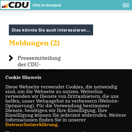
CDU im Emsland
Dies könnte Sie auch interessieren...
Meldungen (2)
Pressemitteilung
der CDU-
Kreistagsfraktion
Emsland
Cookie Hinweis
Diese Webseite verwendet Cookies, die notwendig
sind, um die Webseite zu nutzen. Weiterhin
Hiebing:
verwenden wir Dienste von Drittanbietern, die uns
"Emsland steht
helfen, unser Webangebot zu verbessern (Website-
hinter dem
Optmierung). Für die Verwendung bestimmter
Dienste, benötigen wir Ihre Einwilligung. Ihre
Ausbau der
Einwilligung können Sie jederzeit widerrufen. Weitere
E233"
Informationen finden Sie in unserer
Datenschutzerklärung
.